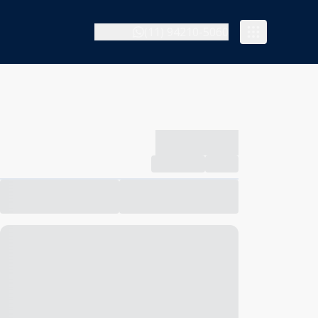
(11) 94210-5060
-------------
Compartilhar
Favorito