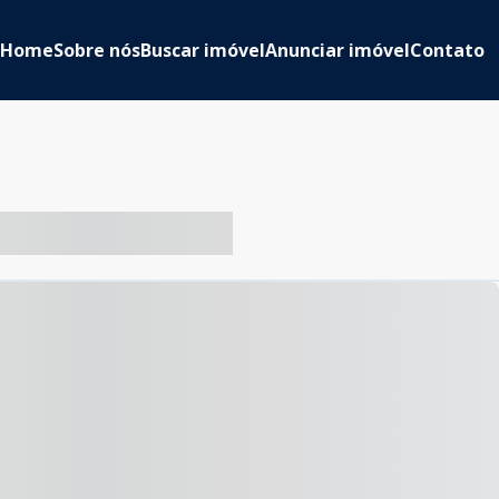
Home
Sobre nós
Buscar imóvel
Anunciar imóvel
Contato
-- ----- ----- --- ------