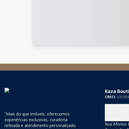
Kaza Bouti
CRECI:
035584
(11) 3846-
(11) 94210
“Mais do que imóveis, oferecemos
atendimen
experiências exclusivas, curadoria
Rua Afonso B
refinada e atendimento personalizado