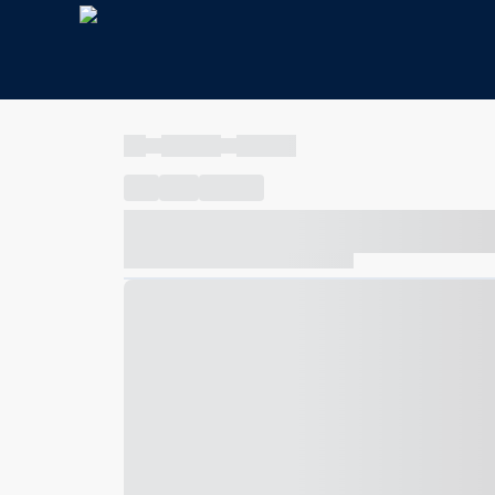
----
----- -----
----- -----
----
-----
---- ------
----- ----- -- ------ ---- ---- -- ---
----- ----- -- ------ ----- ----- -- ------