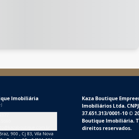
que Imobiliária
Kaza Boutique Empre
-J
Imobiliários Ltda. CNPJ
37.651.313/0001-10 © 2
5377
Boutique Imobiliária. 
-5060
to@kazaboutique.com.br
direitos reservados.
raz, 900 , Cj 83, Vila Nova