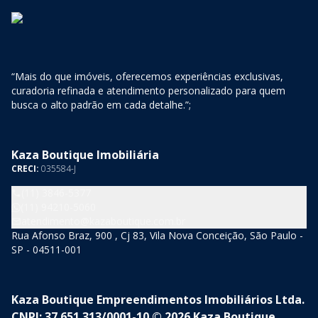
“Mais do que imóveis, oferecemos experiências exclusivas,
curadoria refinada e atendimento personalizado para quem
busca o alto padrão em cada detalhe.”;
Kaza Boutique Imobiliária
CRECI:
035584-J
(11) 3846-5377
(11) 94210-5060
atendimento@kazaboutique.com.br
Rua Afonso Braz, 900 , Cj 83, Vila Nova Conceição, São Paulo -
SP - 04511-001
Kaza Boutique Empreendimentos Imobiliários Ltda.
CNPJ: 37.651.313/0001-10 © 2026 Kaza Boutique