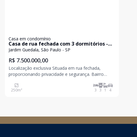
Casa em condomínio
Casa de rua fechada com 3 dormitórios -
Jardim Guedala
Jardim Guedala, São Paulo - SP
R$ 7.500.000,00
Localização exclusiva Situada em rua fechada,
proporcionando privacidade e segurança. Bairro
residencial tranquilo, com fácil acesso a comércio,
escolas e parques. Região valorizada, ideal para
250
m²
3
3
1
4
famílias que buscam qualidade de vida.
Características