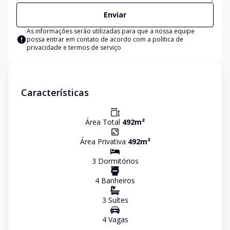
Enviar
As informações serão utilizadas para que a nossa equipe
possa entrar em contato de acordo com a
política de
privacidade e termos de serviço
Características
Área Total
492
m²
Área Privativa
492
m²
3
Dormitório
s
4
Banheiro
s
3
Suíte
s
4
Vaga
s