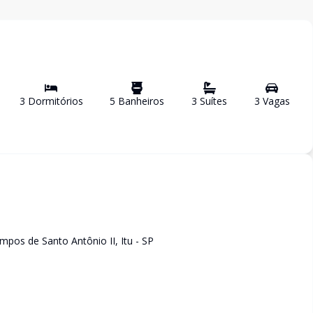
3
Dormitório
s
5
Banheiro
s
3
Suíte
s
3
Vaga
s
pos de Santo Antônio II, Itu - SP