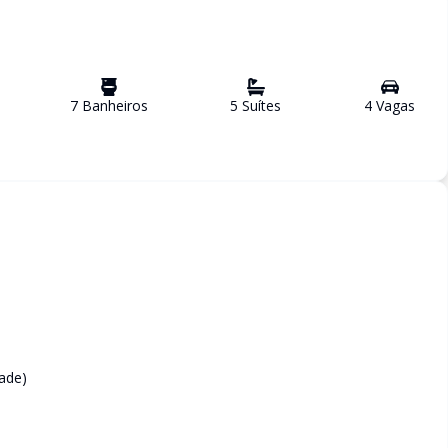
7
Banheiro
s
5
Suíte
s
4
Vaga
s
dade)