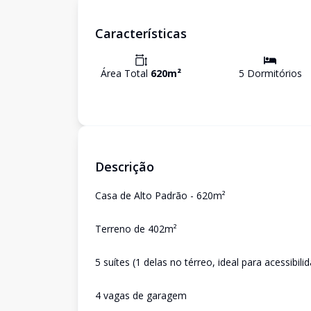
Características
Área Total
620
m²
5
Dormitório
s
Descrição
Casa de Alto Padrão - 620m²
Terreno de 402m²
5 suítes (1 delas no térreo, ideal para acessibili
4 vagas de garagem