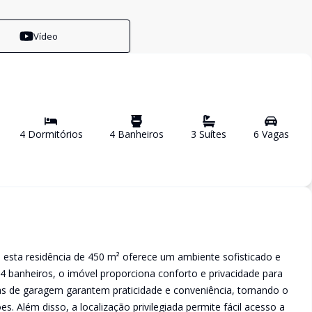
Vídeo
4
Dormitório
s
4
Banheiro
s
3
Suíte
s
6
Vaga
s
a, esta residência de 450 m² oferece um ambiente sofisticado e
 4 banheiros, o imóvel proporciona conforto e privacidade para
gas de garagem garantem praticidade e conveniência, tornando o
. Além disso, a localização privilegiada permite fácil acesso a