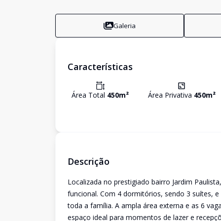
Galeria
Características
Área Total
450
m²
Área Privativa
450
m²
Descrição
Localizada no prestigiado bairro Jardim Paulist
funcional. Com 4 dormitórios, sendo 3 suítes, e
toda a família. A ampla área externa e as 6 va
espaço ideal para momentos de lazer e recepções