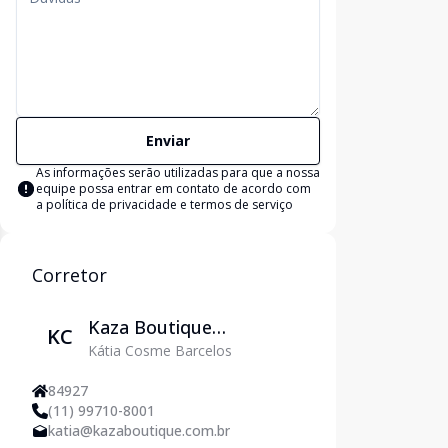
Enviar
As informações serão utilizadas para que a nossa
equipe possa entrar em contato de acordo com
a
política de privacidade e termos de serviço
Corretor
Kaza Boutique
KC
Kátia Cosme Barcelos
Imobiliária
84927
(11) 99710-8001
katia@kazaboutique.com.br