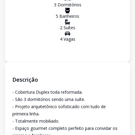
3
Dormitório
s
5
Banheiro
s
2
Suíte
s
4
Vaga
s
Descrição
- Cobertura Duplex toda reformada.
- São 3 dormitórios sendo uma suíte.
- Projeto arquitetônico sofisticado com tudo de
primeira linha.
- Totalmente mobiliado.
- Espaço gourmet completo perfeito para convidar os