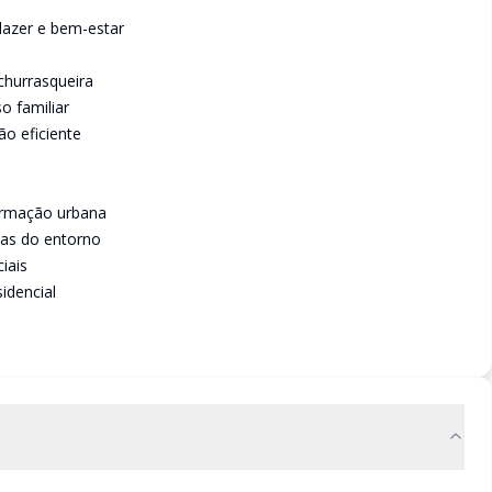
lazer e bem-estar
churrasqueira
o familiar
o eficiente
formação urbana
ias do entorno
iais
idencial