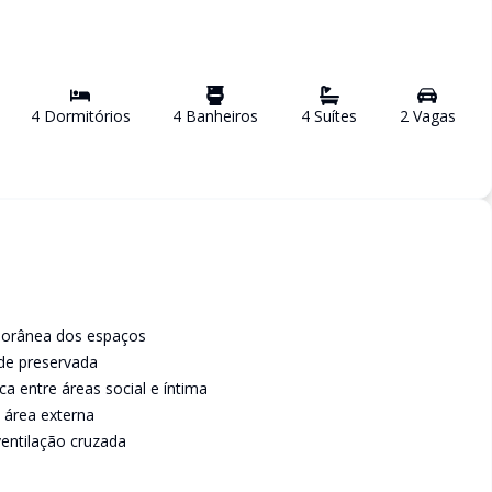
4
Dormitório
s
4
Banheiro
s
4
Suíte
s
2
Vaga
s
porânea dos espaços
ade preservada
 entre áreas social e íntima
 área externa
ventilação cruzada