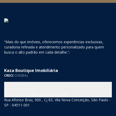
“Mais do que imóveis, oferecemos experiências exclusivas,
curadoria refinada e atendimento personalizado para quem
busca o alto padrão em cada detalhe.”;
Kaza Boutique Imobiliária
CRECI:
035584-J
(11) 3846-5377
(11) 94210-5060
atendimento@kazaboutique.com.br
Rua Afonso Braz, 900 , Cj 83, Vila Nova Conceição, São Paulo -
SP - 04511-001