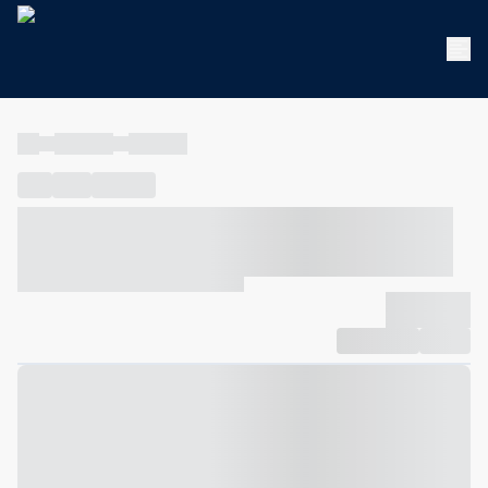
----
----- -----
----- -----
----
-----
---- ------
----- ----- -- ------ ---- ---- -- ----- ----- -----
--- ------
----- ----- -- ------ ----- ----- -- ------
-------------
Compartilhar
Favorito