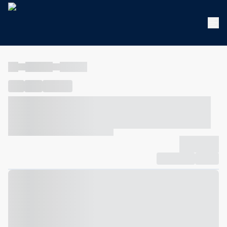
----
----- -----
----- -----
----
-----
---- ------
----- ----- -- ------ ---- ---- -- ----- ----- -----
--- ------
----- ----- -- ------ ----- ----- -- ------
-------------
Compartilhar
Favorito