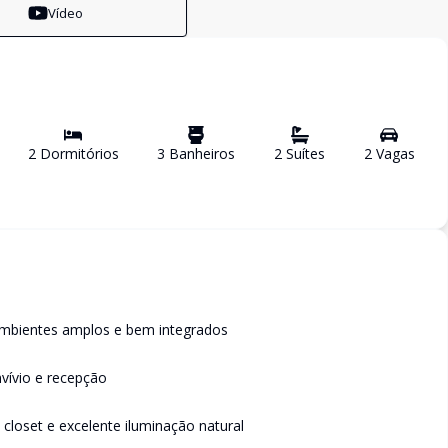
Vídeo
2
Dormitório
s
3
Banheiro
s
2
Suíte
s
2
Vaga
s
ambientes amplos e bem integrados
nvívio e recepção
 closet e excelente iluminação natural