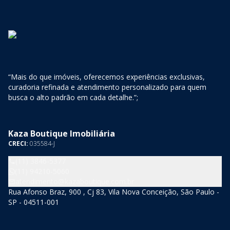
“Mais do que imóveis, oferecemos experiências exclusivas,
curadoria refinada e atendimento personalizado para quem
busca o alto padrão em cada detalhe.”;
Kaza Boutique Imobiliária
CRECI:
035584-J
(11) 3846-5377
(11) 94210-5060
atendimento@kazaboutique.com.br
Rua Afonso Braz, 900 , Cj 83, Vila Nova Conceição, São Paulo -
SP - 04511-001