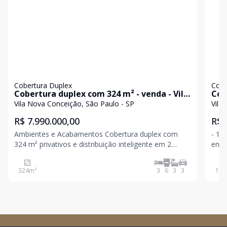
Cobertura Duplex
Cobe
Cobertura duplex com 324 m² - venda - Vila
Cob
Nova Conceição
LOC
Vila Nova Conceição, São Paulo - SP
Vila
R$ 7.990.000,00
R$ 
Ambientes e Acabamentos Cobertura duplex com
- 18
324 m² privativos e distribuição inteligente em 2
envidraçada. - Co
pavimentos 3 suítes amplas, com ênfase em
maior funci
privacidade e conforto acústico 6 banheiros com
Na V
324
m²
3
6
3
3
187
acabamentos consistentes e proporções generosas
Área social no