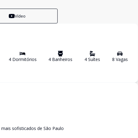
Vídeo
4
Dormitório
s
4
Banheiro
s
4
Suíte
s
8
Vaga
s
 mais sofisticados de São Paulo