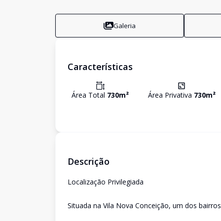
Galeria
Características
Área Total
730
m²
Área Privativa
730
m²
Descrição
Localização Privilegiada
Situada na Vila Nova Conceição, um dos bairros