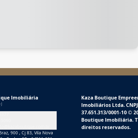
que Imobiliária
Kaza Boutique Empre
-J
Imobiliários Ltda. CNPJ
37.651.313/0001-10 © 2
5377
Boutique Imobiliária. 
-5060
to@kazaboutique.com.br
direitos reservados.
raz, 900 , Cj 83, Vila Nova