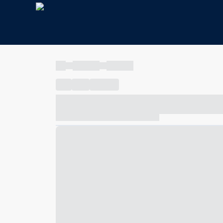
----
----- -----
----- -----
----
-----
---- ------
----- ----- -- ------ ---- ---- -- ---
----- ----- -- ------ ----- ----- -- ------