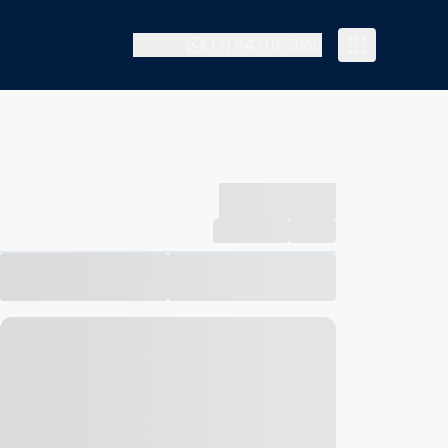
(11) 94210-5060
-------------
Compartilhar
Favorito