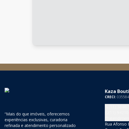
Kaza Bouti
CRECI:
035584
(11) 3846-
(11) 94210
“Mais do que imóveis, oferecemos
atendimen
experiências exclusivas, curadoria
Rua Afonso B
refinada e atendimento personalizado