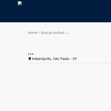
Home
Buscar imóvel
...
Cobertura
Venda
Cód:
KB1741904
...
Indianópolis, São Paulo - SP