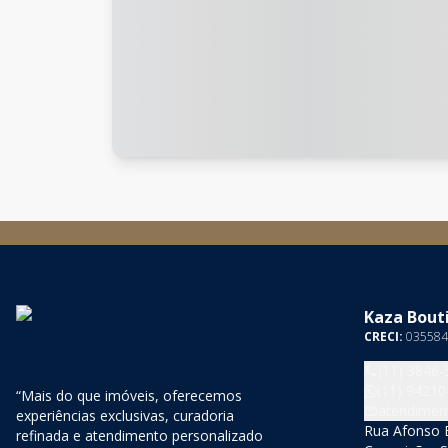
Kaza Bouti
CRECI:
035584
(11) 3846-
(11) 94210
“Mais do que imóveis, oferecemos
atendimen
experiências exclusivas, curadoria
Rua Afonso B
refinada e atendimento personalizado