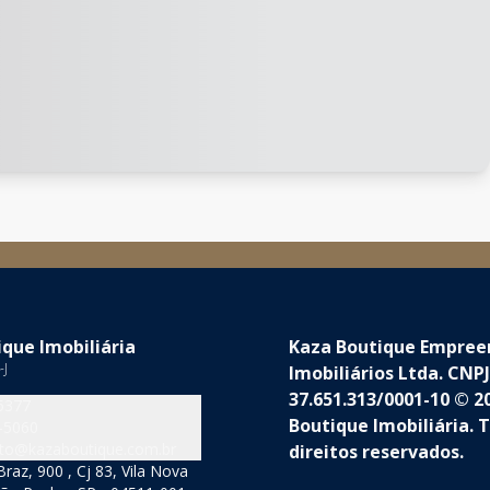
que Imobiliária
Kaza Boutique Empre
-J
Imobiliários Ltda. CNPJ
37.651.313/0001-10 © 2
5377
Boutique Imobiliária. 
-5060
to@kazaboutique.com.br
direitos reservados.
raz, 900 , Cj 83, Vila Nova