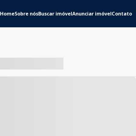
Home
Sobre nós
Buscar imóvel
Anunciar imóvel
Contato
-- ----- ----- --- ------