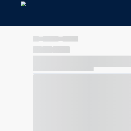
----
----- -----
----- -----
----
-----
---- ------
----- ----- -- ------ ---- ---- -- ---
----- ----- -- ------ ----- ----- -- ------