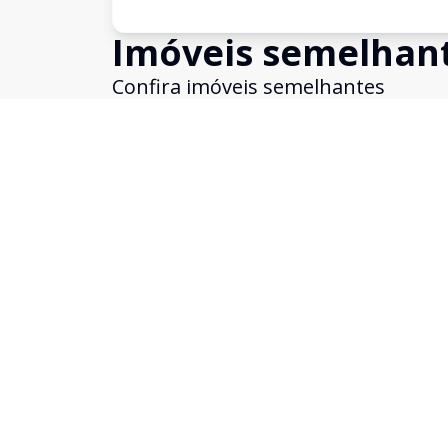
Imóveis semelhan
Confira imóveis semelhantes
Cód:
KB1742411
Comparar
Cobertura
...
Moema, São Paulo - SP
R$ 13.653.000,00