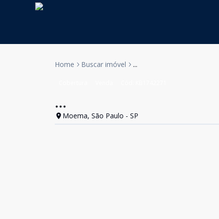
Home
Buscar imóvel
...
Cobertura
Venda
Cód:
KB1742271
...
Moema, São Paulo - SP