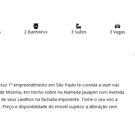
s
2
Banheiro
s
3
Suíte
s
3
Vaga
s
nosso 1º empreendimento em São Paulo te convida a viver nas
rro de Moema, em trecho nobre na Alameda Jauaperi com Avenida
o de seus caixilhos na fachada imponente. Torne o seu voo a
a. Preço e disponibilidade do imóvel sujeitos a alteração sem