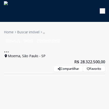
Home
Buscar imóvel
...
Cobertura
Venda
Cód:
KB1742774
...
Moema, São Paulo - SP
R$ 28.322.500,00
Compartilhar
Favorito