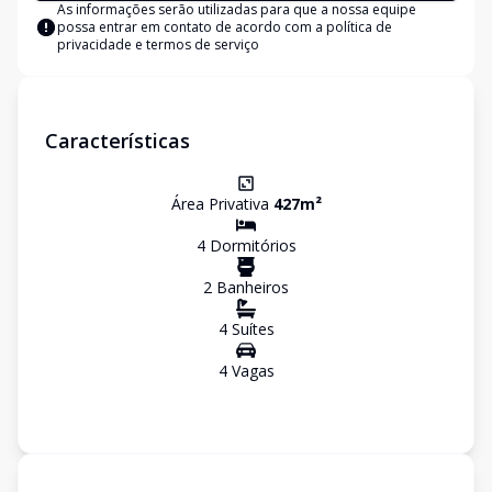
As informações serão utilizadas para que a nossa equipe
possa entrar em contato de acordo com a
política de
privacidade e termos de serviço
Características
Área Privativa
427
m²
4
Dormitório
s
2
Banheiro
s
4
Suíte
s
4
Vaga
s