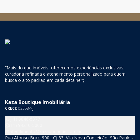
“Mais do que imóveis, oferecemos experiências exclusivas,
curadoria refinada e atendimento personalizado para quem
busca o alto padrão em cada detalhe.”;
Kaza Boutique Imobiliária
CRECI:
035584-J
(11) 3846-5377
(11) 94210-5060
atendimento@kazaboutique.com.br
Rua Afonso Braz, 900 , Cj 83, Vila Nova Conceição, São Paulo -