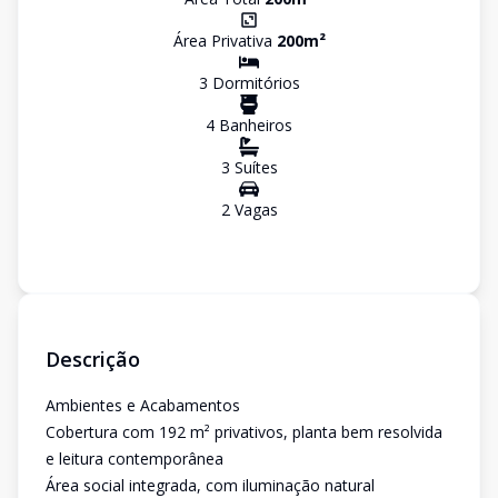
Área Privativa
200
m²
3
Dormitório
s
4
Banheiro
s
3
Suíte
s
2
Vaga
s
Descrição
Ambientes e Acabamentos
Cobertura com 192 m² privativos, planta bem resolvida
e leitura contemporânea
Área social integrada, com iluminação natural