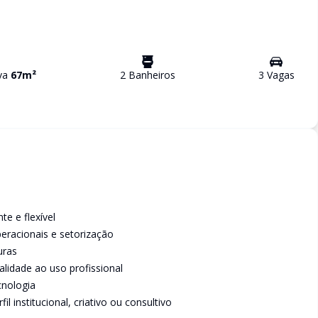
iva
67
m²
2
Banheiro
s
3
Vaga
s
te e flexível
eracionais e setorização
uras
lidade ao uso profissional
cnologia
 institucional, criativo ou consultivo