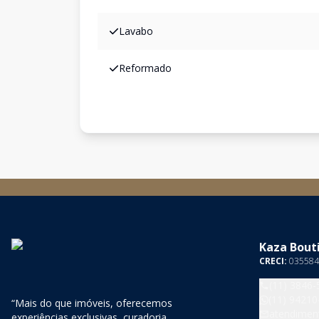
Lavabo
Reformado
Kaza Bouti
CRECI:
035584
(11) 3846-
(11) 94210
“Mais do que imóveis, oferecemos
atendimen
experiências exclusivas, curadoria