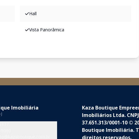
Hall
Vista Panorâmica
que Imobiliária
Kaza Boutique Empre
-J
Imobiliários Ltda. CNPJ
37.651.313/0001-10 © 2
5377
Boutique Imobiliária. 
-5060
to@kazaboutique.com.br
direitos reservados.