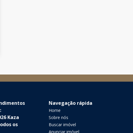
endimentos
Navegação rápida
:
Home
026 Kaza
Sobre nós
Todos os
Buscar imóvel
Anunciar imóvel