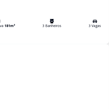
iva
181
m²
3
Banheiro
s
3
Vaga
s