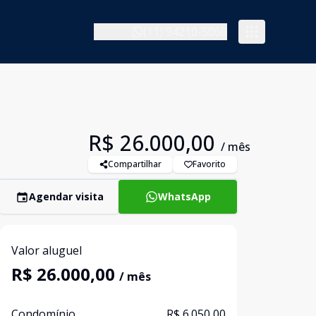
(11) 94210-5060
R$ 26.000,00
/ mês
Compartilhar
Favorito
Agendar visita
WhatsApp
Valor aluguel
R$ 26.000,00
/ mês
Condomínio
R$ 6.050,00