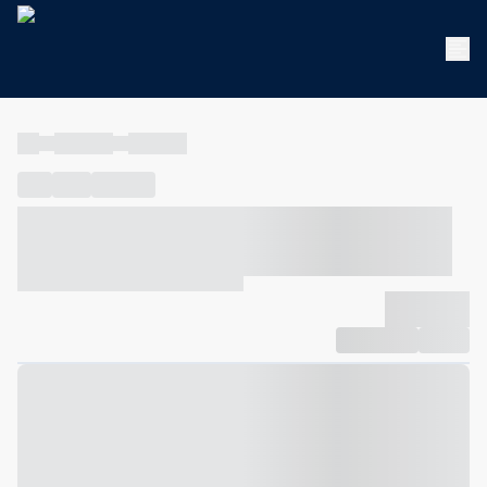
----
----- -----
----- -----
----
-----
---- ------
----- ----- -- ------ ---- ---- -- ----- ----- -----
--- ------
----- ----- -- ------ ----- ----- -- ------
-------------
Compartilhar
Favorito