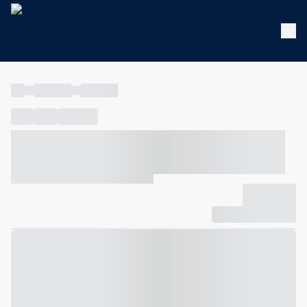
----
----- -----
----- -----
----
-----
---- ------
----- ----- -- ------ ---- ---- -- ----- ----- -----
--- ------
----- ----- -- ------ ----- ----- -- ------
-------------
Compartilhar
Favorito