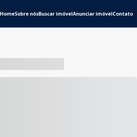
Home
Sobre nós
Buscar imóvel
Anunciar imóvel
Contato
-- ----- ----- --- ------