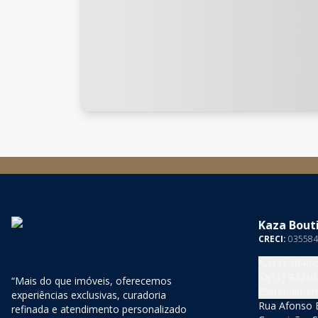
Kaza Bouti
CRECI:
035584
(11) 3846-
(11) 94210
“Mais do que imóveis, oferecemos
atendimen
experiências exclusivas, curadoria
Rua Afonso B
refinada e atendimento personalizado