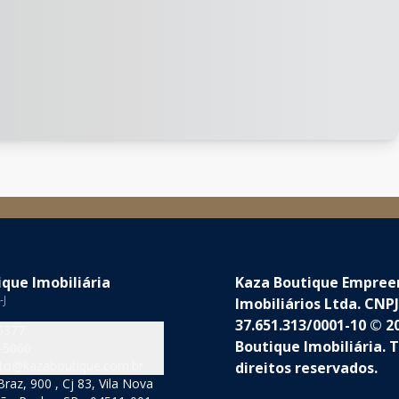
que Imobiliária
Kaza Boutique Empre
-J
Imobiliários Ltda. CNPJ
37.651.313/0001-10 © 2
5377
Boutique Imobiliária. 
-5060
to@kazaboutique.com.br
direitos reservados.
raz, 900 , Cj 83, Vila Nova