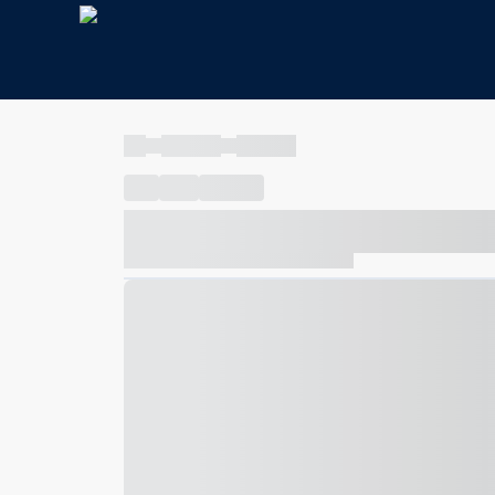
----
----- -----
----- -----
----
-----
---- ------
----- ----- -- ------ ---- ---- -- ---
----- ----- -- ------ ----- ----- -- ------