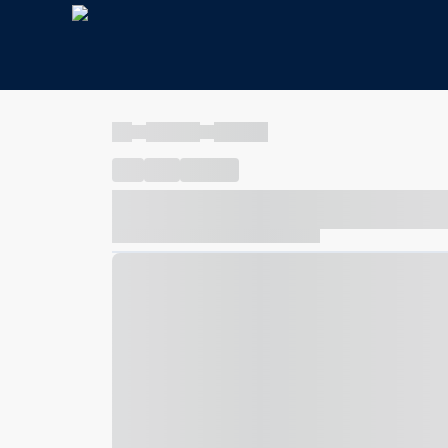
----
----- -----
----- -----
----
-----
---- ------
----- ----- -- ------ ---- ---- -- ---
----- ----- -- ------ ----- ----- -- ------