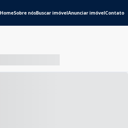
Home
Sobre nós
Buscar imóvel
Anunciar imóvel
Contato
-- ----- ----- --- ------