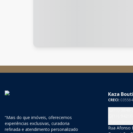
Kaza Bouti
CRECI:
035584
(11) 3846-
(11) 94210
“Mais do que imóveis, oferecemos
atendimen
experiências exclusivas, curadoria
Rua Afonso B
refinada e atendimento personalizado