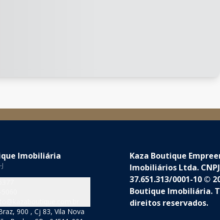
que Imobiliária
Kaza Boutique Empre
-J
Imobiliários Ltda. CNPJ
37.651.313/0001-10 © 2
5377
Boutique Imobiliária. 
-5060
to@kazaboutique.com.br
direitos reservados.
raz, 900 , Cj 83, Vila Nova