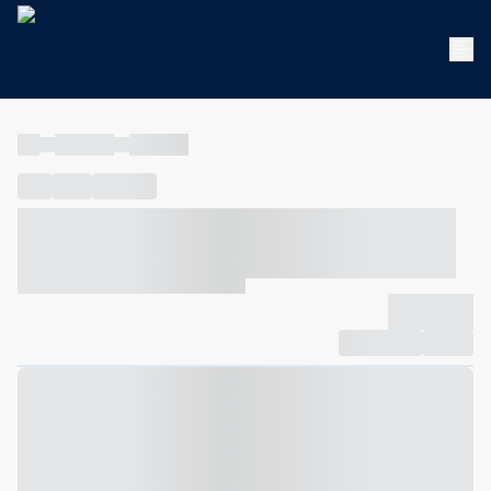
----
----- -----
----- -----
----
-----
---- ------
----- ----- -- ------ ---- ---- -- ----- ----- -----
--- ------
----- ----- -- ------ ----- ----- -- ------
-------------
Compartilhar
Favorito