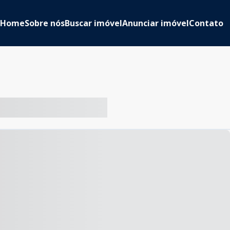
Home
Sobre nós
Buscar imóvel
Anunciar imóvel
Contato
-- ----- ----- --- ------