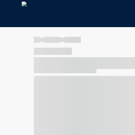
----
----- -----
----- -----
----
-----
---- ------
----- ----- -- ------ ---- ---- -- ---
----- ----- -- ------ ----- ----- -- ------