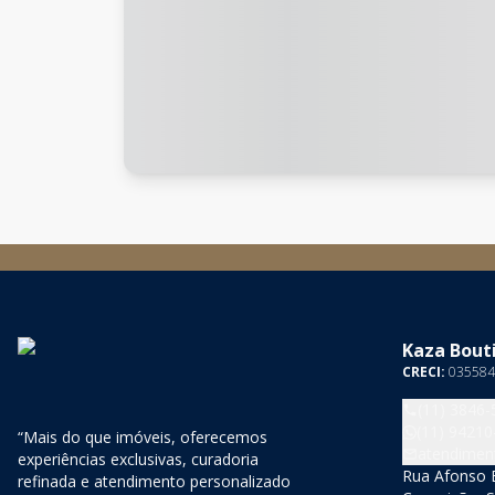
Kaza Bouti
CRECI:
035584
(11) 3846-
(11) 94210
“Mais do que imóveis, oferecemos
atendimen
experiências exclusivas, curadoria
Rua Afonso B
refinada e atendimento personalizado