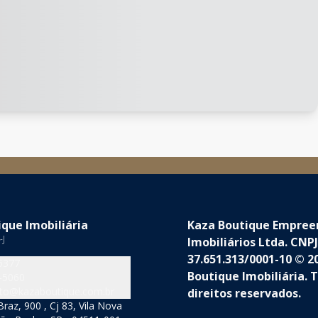
que Imobiliária
Kaza Boutique Empre
-J
Imobiliários Ltda. CNPJ
37.651.313/0001-10 © 2
5377
Boutique Imobiliária. 
-5060
to@kazaboutique.com.br
direitos reservados.
raz, 900 , Cj 83, Vila Nova