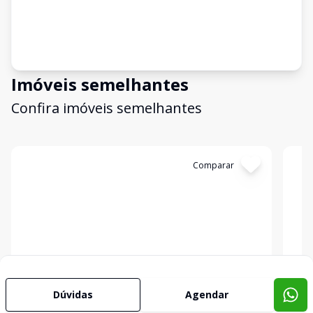
Imóveis semelhantes
Confira imóveis semelhantes
Cód:
KB1747369
Comparar
Có
Dúvidas
Agendar
Empreendimento
Emp