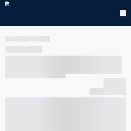
----
----- -----
----- -----
----
-----
---- ------
----- ----- -- ------ ---- ---- -- ----- ----- -----
--- ------
----- ----- -- ------ ----- ----- -- ------
-------------
Compartilhar
Favorito