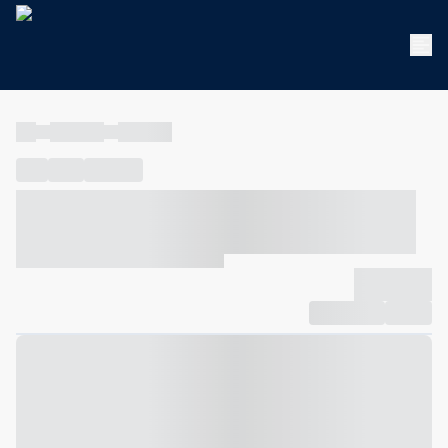
----
----- -----
----- -----
----
-----
---- ------
----- ----- -- ------ ---- ---- -- ----- ----- -----
--- ------
----- ----- -- ------ ----- ----- -- ------
-------------
Compartilhar
Favorito