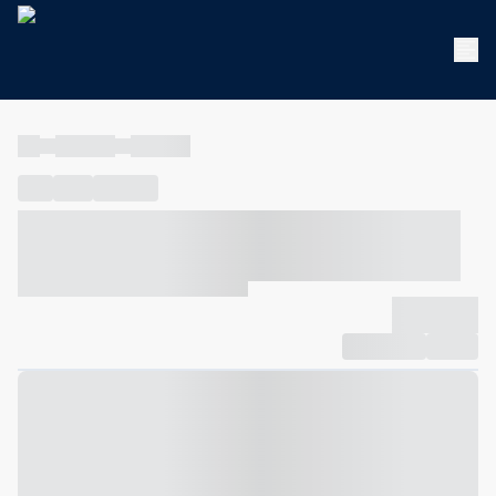
----
----- -----
----- -----
----
-----
---- ------
----- ----- -- ------ ---- ---- -- ----- ----- -----
--- ------
----- ----- -- ------ ----- ----- -- ------
-------------
Compartilhar
Favorito