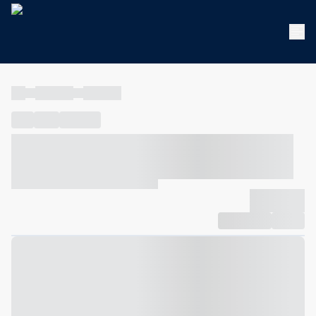
----
----- -----
----- -----
----
-----
---- ------
----- ----- -- ------ ---- ---- -- ----- ----- -----
--- ------
----- ----- -- ------ ----- ----- -- ------
-------------
Compartilhar
Favorito