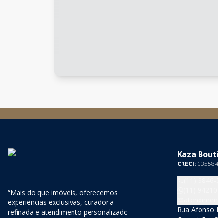
Kaza Bouti
CRECI:
035584
(11) 3846-
(11) 94210
“Mais do que imóveis, oferecemos
atendimen
experiências exclusivas, curadoria
Rua Afonso B
refinada e atendimento personalizado