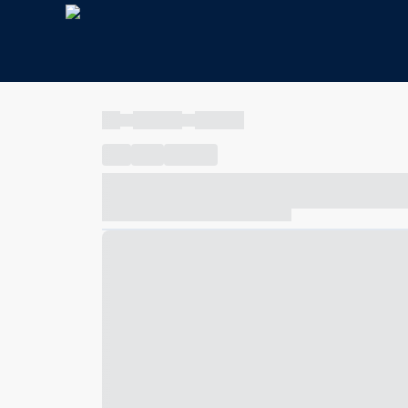
----
----- -----
----- -----
----
-----
---- ------
----- ----- -- ------ ---- ---- -- ---
----- ----- -- ------ ----- ----- -- ------