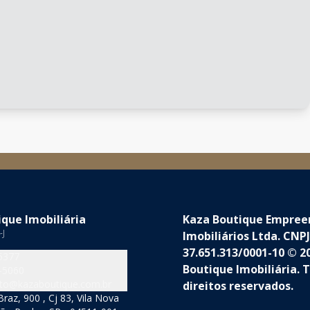
que Imobiliária
Kaza Boutique Empre
-J
Imobiliários Ltda. CNPJ
37.651.313/0001-10 © 2
5377
Boutique Imobiliária. 
-5060
to@kazaboutique.com.br
direitos reservados.
raz, 900 , Cj 83, Vila Nova