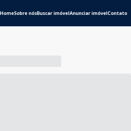
Home
Sobre nós
Buscar imóvel
Anunciar imóvel
Contato
-- ----- ----- --- ------