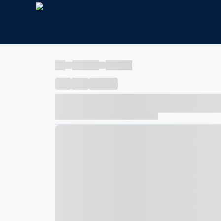
----
----- -----
----- -----
----
-----
---- ------
----- ----- -- ------ ---- ---- -- ---
----- ----- -- ------ ----- ----- -- ------