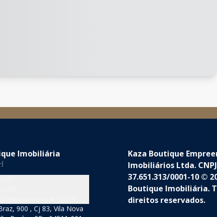
que Imobiliária
Kaza Boutique Empre
-J
Imobiliários Ltda. CNPJ
37.651.313/0001-10 © 2
5377
Boutique Imobiliária. 
-5060
to@kazaboutique.com.br
direitos reservados.
raz, 900 , Cj 83, Vila Nova