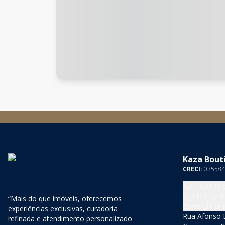
Kaza Bouti
CRECI:
035584
(11) 3846-
(11) 94210
“Mais do que imóveis, oferecemos
atendimen
experiências exclusivas, curadoria
Rua Afonso B
refinada e atendimento personalizado