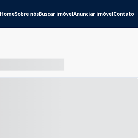
Home
Sobre nós
Buscar imóvel
Anunciar imóvel
Contato
-- ----- ----- --- ------