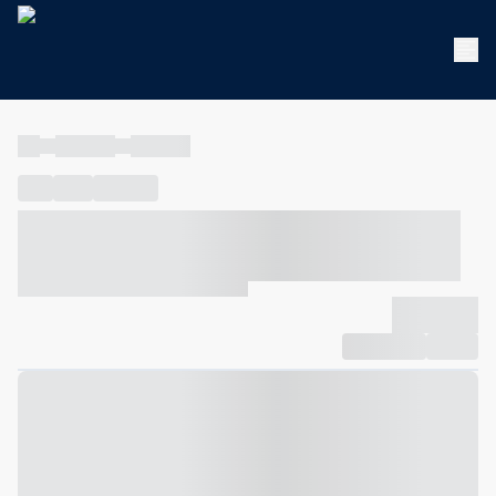
----
----- -----
----- -----
----
-----
---- ------
----- ----- -- ------ ---- ---- -- ----- ----- -----
--- ------
----- ----- -- ------ ----- ----- -- ------
-------------
Compartilhar
Favorito