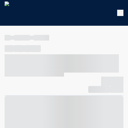
----
----- -----
----- -----
----
-----
---- ------
----- ----- -- ------ ---- ---- -- ----- ----- -----
--- ------
----- ----- -- ------ ----- ----- -- ------
-------------
Compartilhar
Favorito