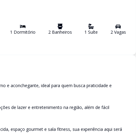
1
Dormitório
2
Banheiro
s
1
Suíte
2
Vaga
s
no e aconchegante, ideal para quem busca praticidade e
ões de lazer e entretenimento na região, além de fácil
ida, espaço gourmet e sala fitness, sua experiência aqui será