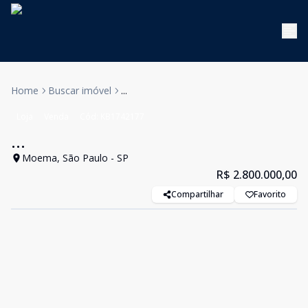
Home
Buscar imóvel
...
Loja
Venda
Cód:
KB1742177
...
Moema, São Paulo - SP
R$ 2.800.000,00
Compartilhar
Favorito