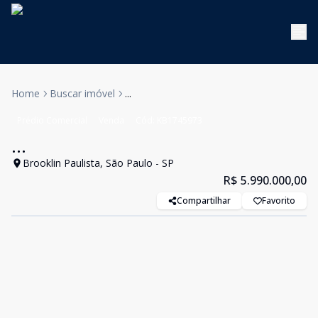
Home
Buscar imóvel
...
Prédio Comercial
Venda
Cód:
KB1745973
...
Brooklin Paulista, São Paulo - SP
R$ 5.990.000,00
Compartilhar
Favorito