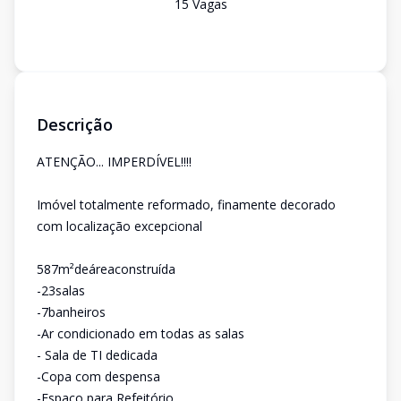
15
Vaga
s
Descrição
ATENÇÃO... IMPERDÍVEL!!!!
Imóvel totalmente reformado, finamente decorado
com localização excepcional
587m²deáreaconstruída
-23salas
-7banheiros
-Ar condicionado em todas as salas
- Sala de TI dedicada
-Copa com despensa
-Espaço para Refeitório