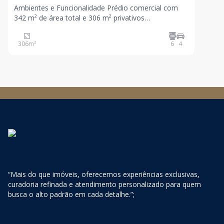
Ambientes e Funcionalidade Prédio comercial com
342 m² de área total e 306 m² privativos
Configuração versátil para operações corporativas,
clínicas, escritórios ou showroom Ambientes
306
m²
6
4
distribuídos de forma funcional, favorecendo
circulação e múltipl
“Mais do que imóveis, oferecemos experiências exclusivas,
curadoria refinada e atendimento personalizado para quem
busca o alto padrão em cada detalhe.”;