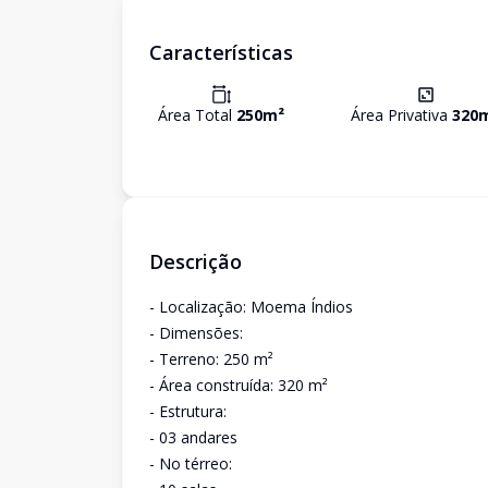
Características
Área Total
250
m²
Área Privativa
320
Descrição
- Localização: Moema Índios
- Dimensões:
- Terreno: 250 m²
- Área construída: 320 m²
- Estrutura:
- 03 andares
- No térreo: