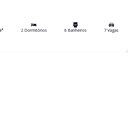
m²
2
Dormitório
s
6
Banheiro
s
7
Vaga
s