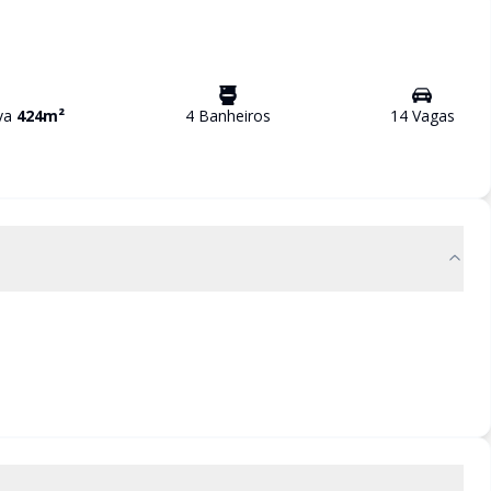
iva
424
m²
4
Banheiro
s
14
Vaga
s