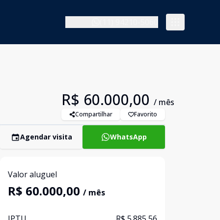
(11) 94210-5060
R$ 60.000,00
/ mês
Compartilhar
Favorito
Agendar visita
WhatsApp
Valor aluguel
R$ 60.000,00
/ mês
IPTU
R$ 5.885,56