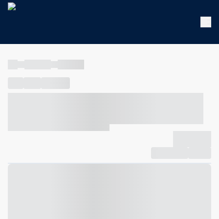
----
----- -----
----- -----
----
-----
---- ------
----- ----- -- ------ ---- ---- -- ----- ----- -----
--- ------
----- ----- -- ------ ----- ----- -- ------
-------------
Compartilhar
Favorito