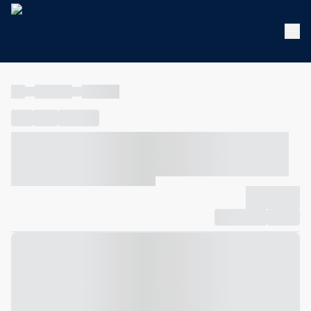
----
----- -----
----- -----
----
-----
---- ------
----- ----- -- ------ ---- ---- -- ----- ----- -----
--- ------
----- ----- -- ------ ----- ----- -- ------
-------------
Compartilhar
Favorito