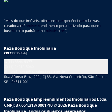
“Mais do que imóveis, oferecemos experiências exclusivas,
curadoria refinada e atendimento personalizado para quem
busca o alto padrão em cada detalhe.”;
Kaza Boutique Imobiliária
CRECI:
035584-J
(11) 3846-5377
(11) 94210-5060
atendimento@kazaboutique.com.br
Rua Afonso Braz, 900 , Cj 83, Vila Nova Conceição, São Paulo -
SP - 04511-001
Kaza Boutique Empreendimentos Imobiliários Ltda.
CNPJ: 37.651.313/0001-10 © 2026 Kaza Boutique
Imobiliária. Todos os direitos reservados.