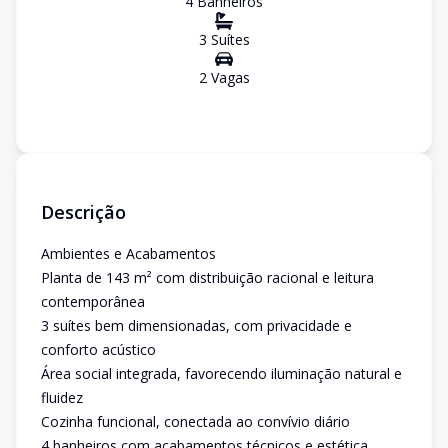
4
Banheiro
s
3
Suíte
s
2
Vaga
s
Descrição
Ambientes e Acabamentos
Planta de 143 m² com distribuição racional e leitura
contemporânea
3 suítes bem dimensionadas, com privacidade e
conforto acústico
Área social integrada, favorecendo iluminação natural e
fluidez
Cozinha funcional, conectada ao convívio diário
4 banheiros com acabamentos técnicos e estética