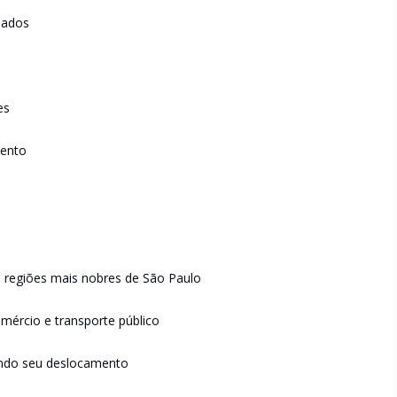
nados
es
mento
s regiões mais nobres de São Paulo
mércio e transporte público
itando seu deslocamento