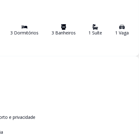
3
Dormitório
s
3
Banheiro
s
1
Suíte
1
Vaga
orto e privacidade
ia