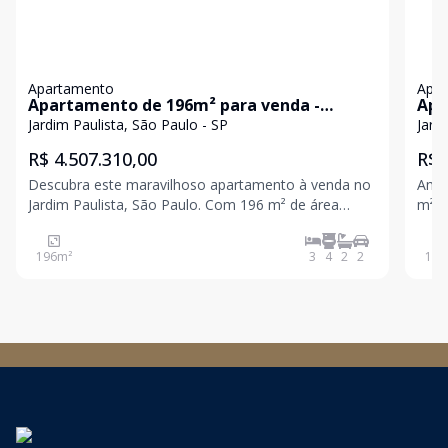
Apartamento
Apa
Apartamento de 196m² para venda -
Apa
Jardim paulista
Pau
Jardim Paulista, São Paulo - SP
Jard
R$ 4.507.310,00
R$ 
Descubra este maravilhoso apartamento à venda no
Ambient
Jardim Paulista, São Paulo. Com 196 m² de área
m², pl
privativa, este imóvel conta com 4 dormitórios, 3
send
suítes e 4 banheiros, ideal para famílias que buscam
privacidade Living 
196
m²
3
4
2
2
180
conforto e espaço. O condomínio oferece
múltipl
infraestrutura c
com