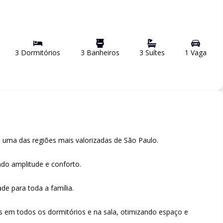
3
Dormitório
s
3
Banheiro
s
3
Suíte
s
1
Vaga
, uma das regiões mais valorizadas de São Paulo.
indo amplitude e conforto.
ade para toda a família.
 em todos os dormitórios e na sala, otimizando espaço e