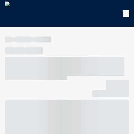
----
----- -----
----- -----
----
-----
---- ------
----- ----- -- ------ ---- ---- -- ----- ----- -----
--- ------
----- ----- -- ------ ----- ----- -- ------
-------------
Compartilhar
Favorito